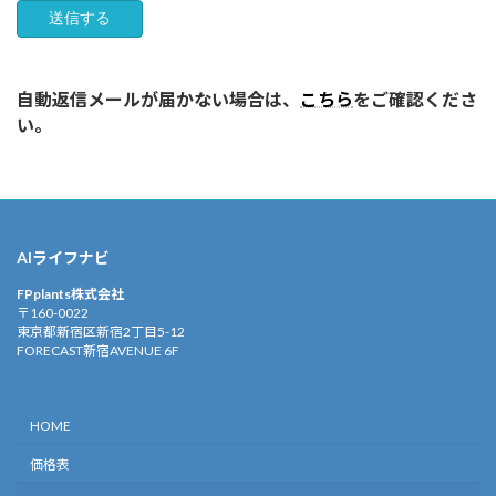
本規約において使用する以下の用語は、各々以下に定める意味
を有するものとします。
（1） 「当社」とは、FPplants株式会社（本店所在地：東京都
自動返信メールが届かない場合は、
こちら
をご確認くださ
新宿区新宿２丁目５番１２号FORECAST新宿AVENUE６階、代
い。
表取締役山田健介）を意味します。
（2） 「当社ウェブサイト」とは、そのドメインが
「https://fpplants.jp/」である、当社が運営するウェブサイト
（理由の如何を問わず、当社のウェブサイトのドメインまたは
AIライフナビ
内容が変更された場合は、当該変更後のウェブサイトを含みま
FPplants株式会社
す。）を意味します。
〒160-0022
​ 東京都新宿区新宿2丁目5-12
（3） 「本ソフト」とは、当社が開発したAI搭載型ライフプラ
FORECAST新宿AVENUE 6F
ン表（キャッシュフロー表）作成ソフトである「AIライフナ
ビ」を意味します。
HOME
（4） 「本サービス」とは、本ソフトの提供及び利用に係る全
価格表
てのサービス（理由の如何を問わずサービスの名称または内容
が変更された場合は、当該変更後のサービスを含みます。）を