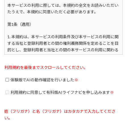
本サービスの利用に際しては、本規約の全文をお読みいただい
たうえで、本規約に同意いただく必要があります。
第1条（適用）
1. 本規約は、本サービスの利用条件及び本サービスの利用に関
する当社と登録利用者との間の権利義務関係を定めることを目
的とし、登録利用者と当社との間の本サービスの利用に関わる
一切の関係に適用されます。
利用規約を最後までスクロールしてください。
2. 当社が当社ウェブサイト上で掲載する本サービス利用に関す
るルール（https://fpplants.jp/）は、本規約の一部を構成する
体験版でAIの動作確認を行いました
※
ものとします。
利用規約に同意して有料版AIライフナビを申し込みます
※
3. 本規約の内容と、前項のルールその他の本規約外における本
サービスの説明等とが異なる場合は、本規約の規定が優先して
適用されるものとします。
姓（フリガナ）と名（フリガナ）はカタカナで入力してくださ
い。
第2条（定義）