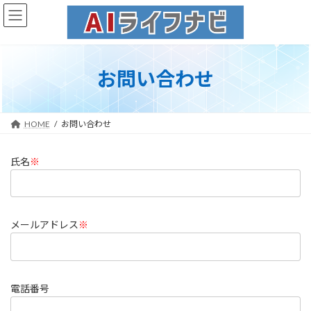
コ
ナ
ン
ビ
テ
ゲ
ン
ー
ツ
シ
お問い合わせ
へ
ョ
ス
ン
キ
に
ッ
移
HOME
お問い合わせ
プ
動
氏名
※
メールアドレス
※
電話番号